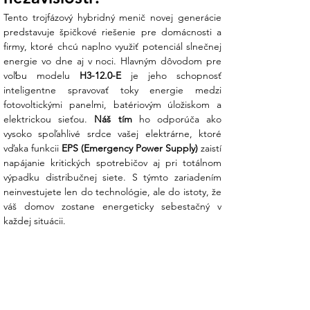
Tento trojfázový hybridný menič novej generácie 
Vysoký výkon 12 kW:
Tento trojfázový
predstavuje špičkové riešenie pre domácnosti a 
hybrid bez problémov zvládne napájať
firmy, ktoré chcú naplno využiť potenciál slnečnej 
energeticky náročné spotrebiče a
energie vo dne aj v noci. Hlavným dôvodom pre 
zároveň efektívne nabíjať batérie. Je to
voľbu modelu 
H3-12.0-E
 je jeho schopnosť 
ideálne riešenie pre moderné rodinné
inteligentne spravovať toky energie medzi 
domy s klimatizáciou či bazénom a pre
fotovoltickými panelmi, batériovým úložiskom a 
menšie komerčné prevádzky.
elektrickou sieťou. 
Náš tím
 ho odporúča ako 
vysoko spoľahlivé srdce vašej elektrárne, ktoré 
Pasívne chladenie pre absolútne
vďaka funkcii 
EPS (Emergency Power Supply)
 zaistí 
ticho:
FoxESS stavia na kvalite
napájanie kritických spotrebičov aj pri totálnom 
komponentov, ktoré nepotrebujú hlučné
výpadku distribučnej siete. S týmto zariadením 
ventilátory. Menič je tichý, čo umožňuje
neinvestujete len do technológie, ale do istoty, že 
jeho inštaláciu aj v blízkosti obytných
váš domov zostane energeticky sebestačný v 
miestností bez toho, aby vás rušil. Menej
každej situácii.
pohyblivých častí navyše znamená
dlhšiu životnosť.
Flexibilita a rozšíriteľnosť:
Menič je
kompatibilný s vysokonapäťovými lítium-
iónovými batériami a umožňuje