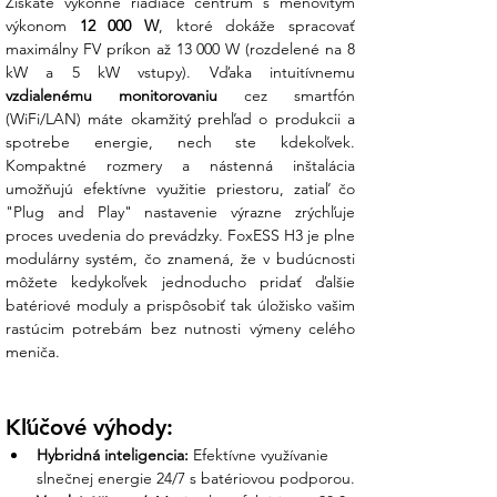
Získate výkonné riadiace centrum s menovitým 
Záruka: 10 rokov (istota dlhodobej
výkonom 
12 000 W
, ktoré dokáže spracovať 
prevádzky)
maximálny FV príkon až 13 000 W (rozdelené na 8 
Komunikácia: WiFi / LAN / RS485 / CAN
vzdialenému monitorovaniu
 cez smartfón 
Čo získate nákupom v Ensun?
(WiFi/LAN) máte okamžitý prehľad o produkcii a 
spotrebe energie, nech ste kdekoľvek. 
Z vášho prieskumu vieme, že sa hneváte na
Kompaktné rozmery a nástenná inštalácia 
klamstvá, prieťahy a neochotu predajcov
umožňujú efektívne využitie priestoru, zatiaľ čo 
riešiť technické detaily. My v Ensun
"Plug and Play" nastavenie výrazne zrýchľuje 
budujeme dôveru na činoch:
proces uvedenia do prevádzky. FoxESS H3 je plne 
modulárny systém, čo znamená, že v budúcnosti 
Osobná podpora nášho tímu:
Žiadni
môžete kedykoľvek jednoducho pridať ďalšie 
anonymní roboti. Náš tím je pripravený
batériové moduly a prispôsobiť tak úložisko vašim 
zdvihnúť telefón a poradiť vám s
rastúcim potrebám bez nutnosti výmeny celého 
konfiguráciou meniča alebo výberom
meniča.
kompatibilných batérií, aby ste sa vyhli
zbytočnému stresu z inštalácie.
Kľúčové výhody:
Kontrolovaná expedícia:
Každý menič
Hybridná inteligencia:
 Efektívne využívanie 
FoxESS kontrolujeme pred odoslaním.
slnečnej energie 24/7 s batériovou podporou.
Minimalizujeme riziko, že vám doručíme