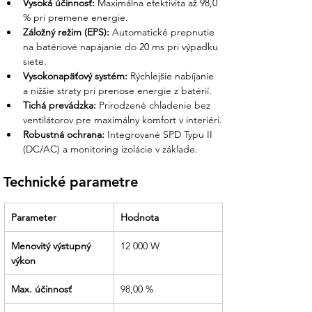
Vysoká účinnosť:
 Maximálna efektivita až 98,0 
poškodený tovar, čo býva u iných
% pri premene energie.
predajcov častou príčinou stagnácie
Záložný režim (EPS):
 Automatické prepnutie 
celého projektu.
na batériové napájanie do 20 ms pri výpadku 
siete.
Jasná dokumentácia:
Potrebujete
Vysokonapäťový systém:
 Rýchlejšie nabíjanie 
manuál alebo certifikáty pre distribučnú
a nižšie straty pri prenose energie z batérií.
sústavu? Posielame ich automaticky. S
Tichá prevádzka:
 Prirodzené chladenie bez 
nami získate istotu a odborný prehľad v
ventilátorov pre maximálny komfort v interiéri.
každom kroku vášho prechodu na
Robustná ochrana:
 Integrované SPD Typu II 
vlastnú energiu.
(DC/AC) a monitoring izolácie v základe.
Cíťte sa v dobrých rukách:
Od prvej
cenovej ponuky až po finálne spustenie
Technické parametre
systému sme vaším partnerom, ktorý
dodržiava dohody a termíny.
Parameter
Hodnota
Menovitý výstupný 
12 000 W
výkon
Max. účinnosť
98,00 %