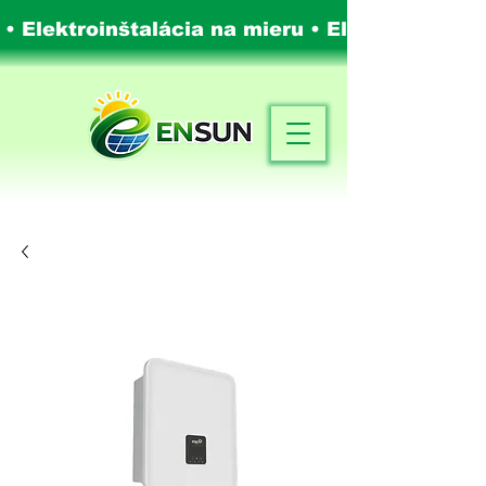
 • Elektroinštalácia na mieru •
Elektroinštalá