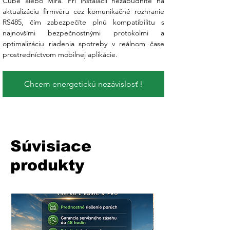
Cube alebo Mira. Pri inštalácii nezabudnite na 
aktualizáciu firmvéru cez komunikačné rozhranie 
RS485, čím zabezpečíte plnú kompatibilitu s 
najnovšími bezpečnostnými protokolmi a 
optimalizáciu riadenia spotreby v reálnom čase 
prostredníctvom mobilnej aplikácie.
Chcem energetickú nezávislosť !
Súvisiace
produkty