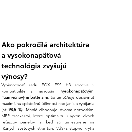
rozšírenie kapacity až na 23,2 kWh.
Môžete začať s menším úložiskom a
neskôr ho kedykoľvek zväčšiť podľa
potreby.
Inteligentný monitoring v slovenčine:
Sledujte výrobu a spotrebu v reálnom
Ako pokročilá architektúra 
čase cez intuitívnu mobilnú aplikáciu
alebo webový portál. Máte tak dokonalý
a vysokonapäťová 
prehľad o svojich investíciách a
energetických tokoch priamo vo vrecku.
technológia zvyšujú 
výnosy?
Koniec administratívnemu chaosu:
Vieme, že sa hneváte na nejasné
Výnimočnosť radu FOX ESS H3 spočíva v 
postupy a chýbajúce manuály. Ensun
kompatibilite s najnovšími 
vysokonapäťovými 
vám dodá kompletnú dokumentáciu
lítium-iónovými batériami
, čo umožňuje dosiahnuť 
potrebnú pre revíziu a distribučnú
maximálnu spiatočnú účinnosť nabíjania a vybíjania 
sústavu a náš tím vás „podrží za ruku“
(až 
98,5 %
). Menič disponuje dvoma nezávislými 
pri úvodnom nastavení systému.
MPP trackermi, ktoré optimalizujú výkon dvoch 
reťazcov panelov, aj keď sú umiestnené na 
Podrobné technické špecifikácie: