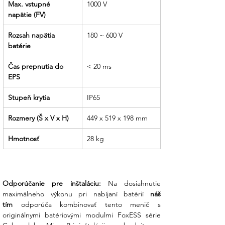
Max. vstupné 
1000 V
napätie (FV)
Rozsah napätia 
180 ~ 600 V
batérie
Čas prepnutia do 
< 20 ms
EPS
Stupeň krytia
IP65
Rozmery (Š x V x H)
449 x 519 x 198 mm
Hmotnosť
28 kg
Odporúčanie pre inštaláciu:
 Na dosiahnutie 
maximálneho výkonu pri nabíjaní batérií 
náš 
tím
 odporúča kombinovať tento menič s 
originálnymi batériovými modulmi FoxESS série 