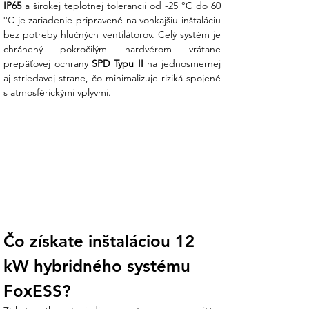
IP65
 a širokej teplotnej tolerancii od -25 °C do 60 
V Ensun staviame na transparentnosti a
°C je zariadenie pripravené na vonkajšiu inštaláciu 
faktoch. Tu sú kľúčové parametre modelu
bez potreby hlučných ventilátorov. Celý systém je 
FoxESS H3-12.0-E:
chránený pokročilým hardvérom vrátane 
prepäťovej ochrany 
SPD Typu II
 na jednosmernej 
1. Výkonové a elektrické parametre
aj striedavej strane, čo minimalizuje riziká spojené 
s atmosférickými vplyvmi.
Parameter
Hodnota
Menovitý striedavý výkon
12 kW
Maximálna účinnosť
97,8 %
Účinnosť nabíjania/vybíjania
98,5 % / 97,0
batérie
%
Maximálne DC napätie
1000 V
Počet MPPT trackerov
2
2. Mechanická špecifikácia a
bezpečnosť
Čo získate inštaláciou 12 
Rozmery: 449 × 519 × 198 mm
kW hybridného systému 
Hmotnosť: 28 kg
FoxESS?
Stupeň krytia: IP65 (vhodné aj pre
vonkajšiu inštaláciu)