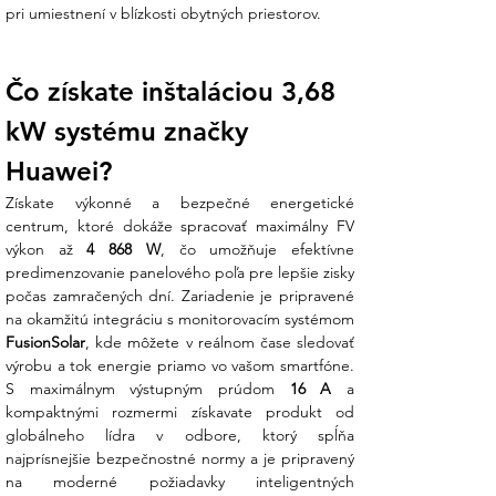
pri umiestnení v blízkosti obytných priestorov.
V Ensun staviame na transparentnosti a
presných dátach. Tu sú kľúčové parametre
modelu SUN2000-2KTL-L1:
Čo získate inštaláciou 3,68 
1. Výkonové a elektrické parametre
kW systému značky 
Huawei?
Parameter
Hodnota
Menovitý AC výkon
2,00 kW
Získate výkonné a bezpečné energetické 
Maximálny AC výkon
2,20 kW
centrum, ktoré dokáže spracovať maximálny FV 
Maximálna účinnosť
98,2 %
výkon až 
4 868 W
, čo umožňuje efektívne 
Počet MPP trackerov
2
predimenzovanie panelového poľa pre lepšie zisky 
Max. DC vstupné napätie
600 V
počas zamračených dní. Zariadenie je pripravené 
Min. MPP napätie (Štart)
90 V
FusionSolar
, kde môžete v reálnom čase sledovať 
2. Mechanická špecifikácia a
výrobu a tok energie priamo vo vašom smartfóne. 
bezpečnosť
S maximálnym výstupným prúdom 
16 A
 a 
kompaktnými rozmermi získavate produkt od 
Rozmery: 365 × 365 × 156 mm
globálneho lídra v odbore, ktorý spĺňa 
Hmotnosť: 12 kg
najprísnejšie bezpečnostné normy a je pripravený 
Stupeň krytia: IP65 (prachotesný a
na moderné požiadavky inteligentných 
vodeodolný)