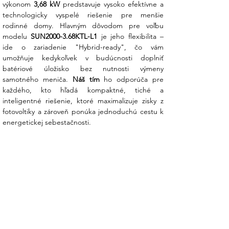
výkonom 
3,68 kW
 predstavuje vysoko efektívne a 
technologicky vyspelé riešenie pre menšie 
AI ochrana pred oblúkom (AFCI):
rodinné domy. Hlavným dôvodom pre voľbu 
Huawei využíva umelú inteligenciu na
modelu 
SUN2000-3.68KTL-L1
 je jeho flexibilita – 
detekciu nebezpečného elektrického
ide o zariadenie "Hybrid-ready", čo vám 
oblúka v DC kabeláži. V prípade rizika
umožňuje kedykoľvek v budúcnosti doplniť 
systém okamžite odstaví, čím vás
batériové úložisko bez nutnosti výmeny 
zbavuje strachu z požiaru a zvyšuje
samotného meniča. 
Náš tím
 ho odporúča pre 
bezpečnosť vašej rodiny na maximum.
každého, kto hľadá kompaktné, tiché a 
inteligentné riešenie, ktoré maximalizuje zisky z 
Hybridná pripravenosť (Plug & Play):
fotovoltiky a zároveň ponúka jednoduchú cestu k 
Tento menič je už v základe pripravený
energetickej sebestačnosti.
na pripojenie batériového úložiska
Huawei LUNA2000. Nemusíte kupovať
ďalšie drahé zariadenia – ak sa v
budúcnosti rozhodnete pre batériu, stačí
ju jednoducho pripojiť.
Maximálna účinnosť 98,2 %
: Vďaka
špičkovej topológii dosahuje Huawei
minimálne energetické straty. Každý watt
zo slnka je efektívne využitý pre váš