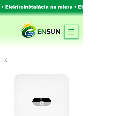
 • Elektroinštalácia na mieru •
Elektroinštalá