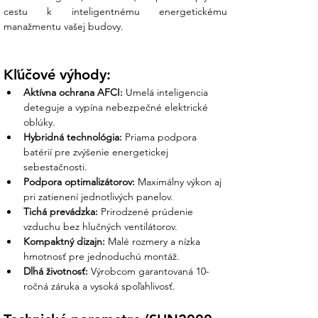
2. Mechanická špecifikácia a
cestu k inteligentnému energetickému 
komunikácia
manažmentu vašej budovy.
Rozmery: 400 × 400 × 200 mm
(kompaktný dizajn)
Kľúčové výhody:
Hmotnosť: 12 kg (ľahká inštalácia jednou
Aktívna ochrana AFCI:
 Umelá inteligencia 
osobou)
deteguje a vypína nebezpečné elektrické 
Stupeň krytia: IP65 (vhodný do interiéru
oblúky.
aj exteriéru)
Hybridná technológia:
 Priama podpora 
Chladenie: Prirodzená konvekcia (bez
batérií pre zvýšenie energetickej 
ventilátorov – nulový hluk)
sebestačnosti.
Komunikácia: Integrovaná WLAN
Podpora optimalizátorov:
 Maximálny výkon aj 
(rozšíriteľná cez 4G / FE Dongle)
pri zatienení jednotlivých panelov.
Záruka: 10 rokov (istota dlhodobej
Tichá prevádzka:
 Prirodzené prúdenie 
prevádzky)
vzduchu bez hlučných ventilátorov.
Kompaktný dizajn:
 Malé rozmery a nízka 
Čo získate nákupom v Ensun?
hmotnosť pre jednoduchú montáž.
Dlhá životnosť:
 Výrobcom garantovaná 10-
Z vášho prieskumu vieme, že sa hneváte na
ročná záruka a vysoká spoľahlivosť.
klamstvá, "sľubotechny" a neochotu
predajcov riešiť technické detaily. My v