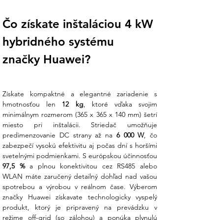
dokumentáciu a náš tím vás „podrží za
ruku“ pri nastavení aplikácie
Čo získate inštaláciou 4 kW 
FusionSolar, aby ste mali prehľad o
hybridného systému 
výrobe, spotrebe a úsporách ihneď po
spustení.
značky Huawei?
Podrobné technické špecifikácie:
V Ensun staviame na transparentnosti a
Získate kompaktné a elegantné zariadenie s 
presných dátach. Tu sú kľúčové parametre
hmotnosťou len 
12 kg
, ktoré vďaka svojim 
modelu SUN2000-4KTL-L1:
minimálnym rozmerom (365 x 365 x 140 mm) šetrí 
miesto pri inštalácii. Striedač umožňuje 
1. Výkonové a energetické parametre
predimenzovanie DC strany až na 
6 000 W
, čo 
zabezpečí vysokú efektivitu aj počas dní s horšími 
Parameter
Hodnota
Menovitý AC výkon
4 000 W (4 kW)
97,5 %
 a plnou konektivitou cez RS485 alebo 
Maximálna účinnosť
98,4 %
WLAN máte zaručený detailný dohľad nad vašou 
Odporúčaný max. FV výkon
6 000 Wp
spotrebou a výrobou v reálnom čase. Výberom 
Max. DC vstupné napätie
600 V
značky Huawei získavate technologicky vyspelý 
Rozsah MPPT napätia
90 V – 560 V
produkt, ktorý je pripravený na prevádzku v 
režime off-grid (so zálohou) a ponúka plynulú 