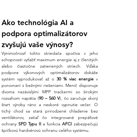
Chcete presne vedieť, ako funguje každý
jeden panel? V kombinácii s
optimalizátormi Huawei umožňuje tento
Ako technológia AI a 
menič sledovať výkon každého modulu
individuálne. To vás zbavuje obáv zo
podpora optimalizátorov 
zatienenia komínom či stromom –
systém vyťaží maximum z každého
zvyšujú vaše výnosy?
metra štvorcového strechy.
Výnimočnosť tohto striedača spočíva v jeho 
Absolútne ticho a odolnosť IP65
:
schopnosti vyťažiť maximum energie aj z členitých 
Vďaka prirodzenému chladeniu bez
alebo čiastočne zatienených striech. Vďaka 
ventilátorov je menič tichý spoločník,
podpore výkonových optimalizátorov dokáže 
ktorého môžete inštalovať aj v blízkosti
systém vyprodukovať až o 
30 % viac energie
 v 
obytných miestností. Robustné krytie
porovnaní s bežnými riešeniami. Menič disponuje 
IP65 a integrovaná ochrana pred
dvoma nezávislými MPP trackermi so širokým 
bleskom (AC aj DC) zaručujú, že vaša
rozsahom napätia (
90 – 560 V
), čo zaručuje skorý 
investícia odolá aj nepriaznivému
štart výroby ráno a neskoré vypnutie večer. O 
počasiu.
tichý chod sa stará prirodzené chladenie bez 
ventilátorov, zatiaľ čo integrované prepäťové 
Koniec administratívnemu chaosu:
ochrany 
SPD Typu II
 a funkcia 
AFCI
 zabezpečujú 
Vieme, že sa hneváte na nejasné
špičkovú hardvérovú ochranu celého systému.
postupy. Ensun vám dodá kompletnú