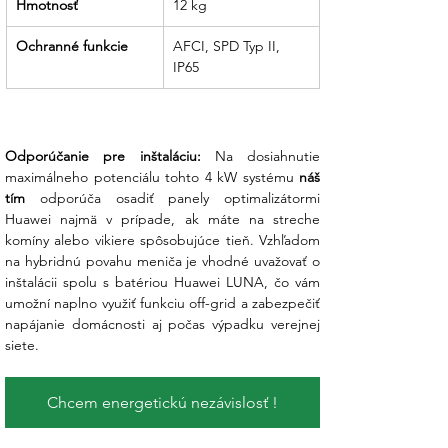
Hmotnosť
12 kg
Partner, ktorý drží slovo:
Od úvodnej
ponuky až po moment, kedy sa vaša
Ochranné funkcie
AFCI, SPD Typ II, 
domácnosť stane energeticky
IP65
nezávislejšou, sme vaším spoľahlivým
sprievodcom.
Odporúčanie pre inštaláciu:
 Na dosiahnutie 
maximálneho potenciálu tohto 4 kW systému 
náš 
tím
 odporúča osadiť panely optimalizátormi 
Huawei najmä v prípade, ak máte na streche 
komíny alebo vikiere spôsobujúce tieň. Vzhľadom 
na hybridnú povahu meniča je vhodné uvažovať o 
inštalácii spolu s batériou Huawei LUNA, čo vám 
umožní naplno využiť funkciu off-grid a zabezpečiť 
napájanie domácnosti aj počas výpadku verejnej 
siete.
Chcem energetickú nezávislosť !