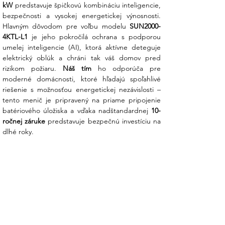
kW
 predstavuje špičkovú kombináciu inteligencie, 
Prečo je Huawei SUN2000-4KTL-L1
bezpečnosti a vysokej energetickej výnosnosti. 
špičkovou voľbou pre váš domov?
Hlavným dôvodom pre voľbu modelu 
SUN2000-
4KTL-L1
 je jeho pokročilá ochrana s podporou 
AI ochrana pred oblúkom (AFCI):
umelej inteligencie (AI), ktorá aktívne deteguje 
Huawei využíva umelú inteligenciu na
elektrický oblúk a chráni tak váš domov pred 
aktívnu detekciu nebezpečného
rizikom požiaru. 
Náš tím
 ho odporúča pre 
elektrického oblúka v kabeláži. Ak
moderné domácnosti, ktoré hľadajú spoľahlivé 
systém zistí riziko, okamžite sa vypne,
riešenie s možnosťou energetickej nezávislosti – 
čím vás zbavuje strachu z požiaru a
tento menič je pripravený na priame pripojenie 
chráni vašu rodinu aj majetok.
batériového úložiska a vďaka nadštandardnej 
10-
ročnej záruke
 predstavuje bezpečnú investíciu na 
Hybridná sloboda „Plug & Play“:
dlhé roky.
Menič má integrované rozhranie pre
ukladanie energie. Či už sa rozhodnete
pre batérie Huawei LUNA2000 alebo LG
Chem hneď, alebo až o rok, nebudete
potrebovať žiadne ďalšie drahé
zariadenia. Stačí ich pripojiť a začať
ukladať prebytky zo slnka.
Monitoring na úrovni modulov: