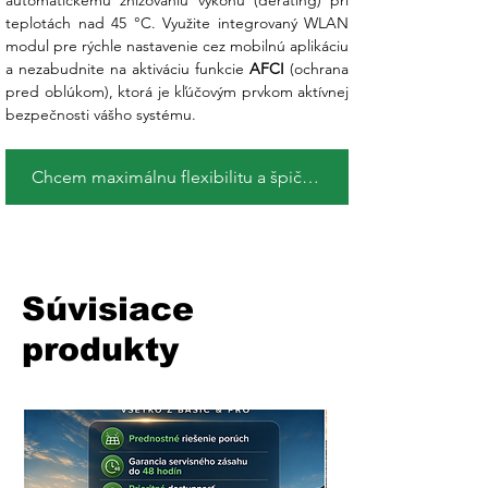
automatickému znižovaniu výkonu (derating) pri 
teplotách nad 45 °C. Využite integrovaný WLAN 
modul pre rýchle nastavenie cez mobilnú aplikáciu 
a nezabudnite na aktiváciu funkcie 
AFCI
 (ochrana 
pred oblúkom), ktorá je kľúčovým prvkom aktívnej 
bezpečnosti vášho systému.
Chcem maximálnu flexibilitu a špičkový výkon !
Súvisiace
produkty