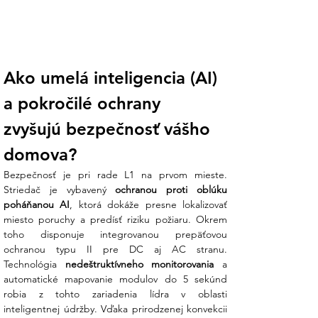
hmotnosťou len 12 kg patrí medzi
najľahšie meniče na trhu. Inštaláciu
zvládne jedna osoba, čo šetrí čas aj
náklady na montáž. Navyše, vďaka
podpore konfigurácie „jedným kliknutím“
Ako umelá inteligencia (AI) 
cez aplikáciu je spustenie systému
otázkou minút.
a pokročilé ochrany 
Maximálna bezpečnosť a ochrana:
Huawei nepozná kompromisy v
zvyšujú bezpečnosť vášho 
bezpečnosti. Menič má integrovanú
domova?
ochranu pred bleskom (pre DC aj AC
stranu) a stupeň krytia IP65. Je
Bezpečnosť je pri rade L1 na prvom mieste. 
pripravený odolávať vonkajším vplyvom
Striedač je vybavený 
ochranou proti oblúku 
a chrániť vašu investíciu po celé
poháňanou AI
, ktorá dokáže presne lokalizovať 
desaťročia.
miesto poruchy a predísť riziku požiaru. Okrem 
toho disponuje integrovanou prepäťovou 
Koniec administratívnemu chaosu:
ochranou typu II pre DC aj AC stranu. 
Vieme, že sa hneváte na nejasné
Technológia 
nedeštruktívneho monitorovania
 a 
postupy a technické manuály. Ensun
automatické mapovanie modulov do 5 sekúnd 
vám dodá kompletnú dokumentáciu a
robia z tohto zariadenia lídra v oblasti 
náš tím vás „podrží za ruku“ pri
inteligentnej údržby. Vďaka prirodzenej konvekcii 
nastavení monitoringu cez WLAN, aby