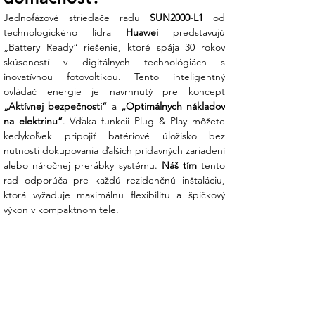
Jednofázové striedače radu 
SUN2000-L1
 od 
Hybridná pripravenosť (Plug & Play):
technologického lídra 
Huawei
 predstavujú 
Tento menič nie je len obyčajný sieťový
„Battery Ready“ riešenie, ktoré spája 30 rokov 
striedač. Je plne pripravený na
skúseností v digitálnych technológiách s 
pripojenie batériových úložísk, či už ide o
inovatívnou fotovoltikou. Tento inteligentný 
špičkové Huawei LUNA2000 alebo
overené modely LG Chem RESU.
„Aktívnej bezpečnosti“
 a 
„Optimálnych nákladov 
Prebytky energie zo slnka si tak odložíte
na elektrinu“
. Vďaka funkcii Plug & Play môžete 
na večer bez nutnosti dokupovať drahé
kedykoľvek pripojiť batériové úložisko bez 
prídavné zariadenia.
nutnosti dokupovania ďalších prídavných zariadení 
alebo náročnej prerábky systému. 
Náš tím
 tento 
Absolútne tichá prevádzka:
Vďaka
rad odporúča pre každú rezidenčnú inštaláciu, 
absencii hlučných ventilátorov a využitiu
ktorá vyžaduje maximálnu flexibilitu a špičkový 
prirodzenej konvekcie je tento menič
výkon v kompaktnom tele.
ideálnym spoločníkom do domácnosti.
Môžete ho inštalovať aj v blízkosti
obytných zón bez toho, aby vás rušil, čo
vás zbavuje obáv z akustického
diskomfortu.
Neuveriteľne ľahká inštalácia:
S