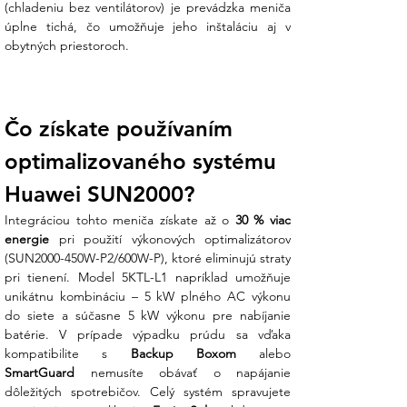
(chladeniu bez ventilátorov) je prevádzka meniča 
ste presne videli, koľko energie práve
úplne tichá, čo umožňuje jeho inštaláciu aj v 
vyrábate.
obytných priestoroch.
Podrobné technické špecifikácie:
V Ensun staviame na transparentnosti a
Čo získate používaním 
presných dátach. Tu sú kľúčové parametre
modelu SUN2000-5KTL-L1:
optimalizovaného systému 
Huawei SUN2000?
1. Výkonové a energetické parametre
Integráciou tohto meniča získate až o 
30 % viac 
Parameter
Hodnota
energie
 pri použití výkonových optimalizátorov 
Menovitý AC výkon
5 000 W (5 kW)
(SUN2000-450W-P2/600W-P), ktoré eliminujú straty 
Maximálny zdanlivý výkon
5 500 VA
pri tienení. Model 5KTL-L1 napríklad umožňuje 
Maximálna účinnosť
98,4 %
unikátnu kombináciu – 5 kW plného AC výkonu 
Odporúčaný max. FV výkon
7 500 Wp
do siete a súčasne 5 kW výkonu pre nabíjanie 
Rozsah MPPT napätia
90 V – 560 V
batérie. V prípade výpadku prúdu sa vďaka 
kompatibilite s 
Backup Boxom
2. Mechanická špecifikácia a
SmartGuard
 nemusíte obávať o napájanie 
bezpečnosť
dôležitých spotrebičov. Celý systém spravujete 