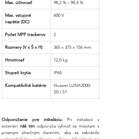
Max. účinnosť
98,2 % – 98,4 %
čerpať vlastnú čistú energiu, sme vaším
spoľahlivým sprievodcom.
Max. vstupné 
600 V
napätie (DC)
Počet MPP trackerov
2
Rozmery (V x Š x H)
365 x 375 x 156 mm
Hmotnosť
12,0 kg
Stupeň krytia
IP65
Kompatibilné batérie
Huawei LUNA2000-
S0 / S1
Odporúčanie pre inštaláciu:
 Pri inštalácii v 
exteriéri 
náš tím
 odporúča vyhnúť sa miestam s 
priamym slnečným žiarením, aby sa zabránilo 