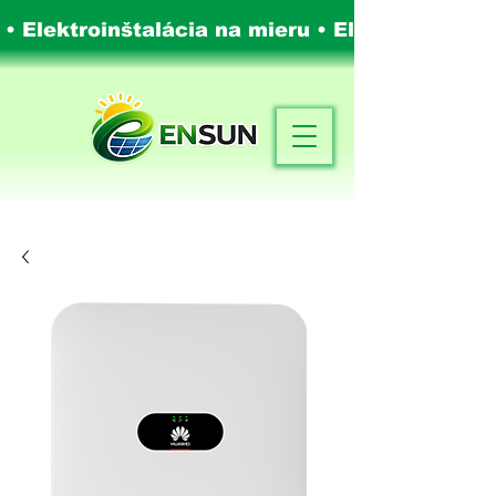
 • Elektroinštalácia na mieru •
Elektroinštalá