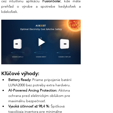
cez intuitívnu aplikáciu 
FusionSolar
, kde máte 
Hmotnosť: len 12 kg (jednoduchá
prehľad o výrobe a spotrebe kedykoľvek a 
manipulácia)
kdekoľvek.
Počet MPPT trackerov: 2 (vhodné pre
dve rôzne orientácie strechy)
Stupeň krytia: IP65 (prachotesný a
vodeodolný)
Chladenie: Prirodzená konvekcia
(bezhlučné, bez ventilátorov)
Komunikácia: Integrovaná WLAN,
voliteľne 4G / FE
Záruka: Dlhodobá garancia kvality
Huawei
Čo získate nákupom v Ensun?
Kľúčové výhody:
Battery Ready:
 Priame pripojenie batérií 
Z vášho prieskumu vieme, že sa hneváte na
LUNA2000 bez potreby extra hardvéru.
klamstvá, "sľubotechny" a neochotu
AI-Powered Arcing Protection:
 Aktívna 
predajcov riešiť technické detaily. My v
ochrana pred elektrickým oblúkom pre 
Ensun budujeme dôveru na činoch:
maximálnu bezpečnosť.
Vysoká účinnosť až 98,4 %:
 Špičková 
Osobná podpora nášho tímu:
Žiadni
topológia invertora pre minimálne 