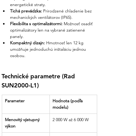
anonymní roboti. Náš tím je pripravený
energetické straty.
zdvihnúť telefón a poradiť vám s
Tichá prevádzka:
 Prirodzené chladenie bez 
výberom kompatibilných batérií alebo
mechanických ventilátorov (IP65).
panelov, aby ste sa vyhli zbytočnému
Flexibilita s optimalizátormi:
 Možnosť osadiť 
stresu z inštalácie.
optimalizátory len na vybrané zatienené 
panely.
Istota správneho nastavenia:
Kompaktný dizajn:
 Hmotnosť len 12 kg 
Pomôžeme vám s prvotnou
umožňuje jednoduchú inštaláciu jednou 
konfiguráciou systému. S nami
osobou.
neriskujete, že systém nebude fungovať
optimálne kvôli zlému nastaveniu
firmvéru.
Technické parametre (Rad 
Jasná dokumentácia:
Potrebujete
SUN2000-L1)
manuál pre revízneho technika alebo
certifikáty pre distribučnú sústavu?
Parameter
Hodnota (podľa 
Posielame ich automaticky. S nami
modelu)
získate odborný prehľad v každom
kroku.
Menovitý výstupný 
2 000 W až 6 000 W
výkon
Partner, ktorý drží slovo:
Od úvodnej
ponuky až po moment, kedy začnete