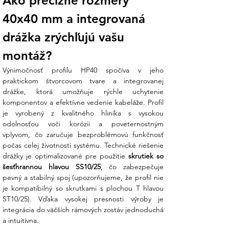
Ako precízne rozmery 
zrýchľuje inštaláciu a umožňuje plynulé
polohovanie panelov podľa potreby.
40x40 mm a integrovaná 
Univerzálna dĺžka 2200 mm:
Tento
drážka zrýchľujú vašu 
rozmer je ideálny pre montáž dvoch
montáž?
panelov vedľa seba (na výšku) alebo
viacerých panelov v rade, čím sa
Výnimočnosť profilu HP40 spočíva v jeho 
minimalizuje odpad pri rezaní a uľahčuje
praktickom štvorcovom tvare a integrovanej 
preprava.
drážke, ktorá umožňuje rýchle uchytenie 
komponentov a efektívne vedenie kabeláže. Profil 
Koniec technickej neistote:
Váhate, či
je vyrobený z kvalitného hliníka s vysokou 
potrebujete prírodné alebo čierne
odolnosťou voči korózii a poveternostným 
prevedenie, alebo ako profily bezpečne
vplyvom, čo zaručuje bezproblémovú funkčnosť 
spojiť do dlhších trás? Náš tím v Ensun
počas celej životnosti systému. Technické riešenie 
vám pomôže navrhnúť optimálne
drážky je optimalizované pre použitie 
skrutiek so 
rozmiestnenie líšt a vyberie vhodné
šesťhrannou hlavou SS10/25
, čo zabezpečuje 
spojovacie prvky pre váš typ strechy.
pevný a stabilný spoj (upozorňujeme, že profil nie 
je kompatibilný so skrutkami s plochou T hlavou 
Technické parametre:
ST10/25). Vďaka vysokej presnosti výroby je 
integrácia do väčších rámových zostáv jednoduchá 
V Ensun staviame na profiloch, ktoré
a intuitívna.
spĺňajú prísne statické normy: