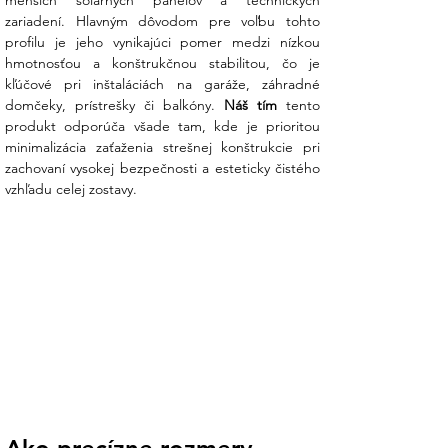
menších solárnych panelov a technických 
zariadení. Hlavným dôvodom pre voľbu tohto 
Extrémna odolnosť voči vetru a
profilu je jeho vynikajúci pomer medzi nízkou 
snehu:
Profil je testovaný na zaťaženie
hmotnosťou a konštrukčnou stabilitou, čo je 
vetrom až do 60 m/s a snehom do 1,5
kľúčové pri inštaláciách na garáže, záhradné 
kN/m². To vám dodáva istotu, že vaša
domčeky, prístrešky či balkóny. 
Náš tím
 tento 
elektráreň zostane nehybná aj počas
produkt odporúča všade tam, kde je prioritou 
silných víchric alebo nánosov ťažkého
minimalizácia zaťaženia strešnej konštrukcie pri 
mokrého snehu.
zachovaní vysokej bezpečnosti a esteticky čistého 
vzhľadu celej zostavy.
Prémiový hliník s certifikáciou ISO
9001:
Použitý materiál nepodlieha
korózii a nevyžaduje žiadnu údržbu
počas celej životnosti systému.
Certifikovaný výrobný proces zaručuje
presné rozmery, čo eliminuje problémy
pri lícovaní s úchytmi a skrutkami.
Jedinečný dizajn pre rýchlu montáž:
Drážky profilu sú optimalizované pre
použitie s T-skrutkami a kladivovými
maticami. Tento systém výrazne