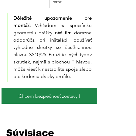
mráz
Dôležité upozornenie pre 
montáž:
 Vzhľadom na špecifickú 
geometriu drážky 
náš tím
 dôrazne 
odporúča pri inštalácii používať 
výhradne skrutky so šesťhrannou 
hlavou SS10/25. Použitie iných typov 
skrutiek, najmä s plochou T hlavou, 
môže viesť k nestabilite spoja alebo 
poškodeniu drážky profilu.
Chcem bezpečnosť zostavy !
Súvisiace