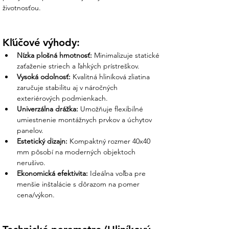
Ensun garantujeme stabilitu:
životnosťou.
Osobná podpora nášho tímu:
Ak
plánujete väčšie pole panelov, náš tím
Kľúčové výhody:
vám napočíta presný počet profilov,
Nízka plošná hmotnosť:
 Minimalizuje statické 
spojok a koncových krytiek, aby vaša
zaťaženie striech a ľahkých prístreškov.
inštalácia pôsobila profesionálne a
Vysoká odolnosť:
 Kvalitná hliníková zliatina 
esteticky.
zaručuje stabilitu aj v náročných 
exteriérových podmienkach.
Systémová kompatibilita
: Naše lišty sú
Univerzálna drážka:
 Umožňuje flexibilné 
plne kompatibilné so všetkými bežnými
umiestnenie montážnych prvkov a úchytov 
stredovými a krajnými svorkami na trhu.
panelov.
S nami neriskujete, že vám úchyty
Estetický dizajn:
 Kompaktný rozmer 40x40 
nebudú pasovať do drážky.
mm pôsobí na moderných objektoch 
nerušivo.
Bezpečné balenie a doprava:
Dbáme
Ekonomická efektivita:
 Ideálna voľba pre 
na to, aby profily dorazili k vám domov
menšie inštalácie s dôrazom na pomer 
rovné a bez poškodení.
cena/výkon.
Partner, ktorý drží slovo:
Sme tu pre
vás od výberu prvého profilu až po