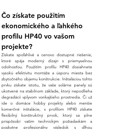
Parameter
Hodnota
Čo získate použitím 
Produkt
Montážna koľajnica (profil
40x40)
ekonomického a ľahkého 
Materiál
Vysokokvalitný hliník
profilu HP40 vo vašom 
Rozmery (V x
40 mm x 40 mm
Š)
projekte?
Dĺžka
2200 mm
Zaťaženie
60 m/s
Získate spoľahlivé a cenovo dostupné riešenie, 
vetrom
ktoré spája moderný dizajn s priemyselnou 
Zaťaženie
1,5 kN/m²
odolnosťou. Použitím profilu HP40 dosiahnete 
snehom
vysokú efektivitu montáže a úsporu miesta bez 
Povrchová
Prírodná (strieborná) /
zbytočného objemu konštrukcie. Inštaláciou tohto 
úprava
Čierna
prvku získate istotu, že vaše solárne panely sú 
Certifikácia
ISO 9001
ukotvené na stabilnom základe, ktorý nepodlieha 
degradácii vplyvom vonkajšieho prostredia. Či už 
Čo získate nákupom v Ensun?
ide o domáce hobby projekty alebo menšie 
komerčné inštalácie, s profilom HP40 získate 
Z vášho prieskumu vieme, že sa zákazníci
flexibilný konštrukčný prvok, ktorý sa plne 
hnevajú na profily s tenkými stenami, ktoré
prispôsobí vašim technickým požiadavkám a 
sa pri uťahovaní svoriek prehýbajú. My v
poskytne profesionálny výsledok s dlhou 