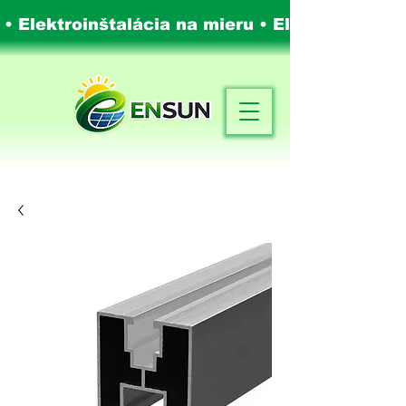
 • Elektroinštalácia na mieru •
Elektroinštalá