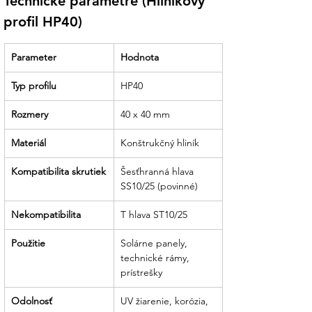
Technické parametre (Hliníkový 
finalizáciu mechanickej konštrukcie vašej
fotovoltiky.
profil HP40)
Parameter
Hodnota
Typ profilu
HP40
Rozmery
40 x 40 mm
Materiál
Konštrukčný hliník
Kompatibilita skrutiek
Šesťhranná hlava 
SS10/25 (povinné)
Nekompatibilita
T hlava ST10/25
Použitie
Solárne panely, 
technické rámy, 
prístrešky
Odolnosť
UV žiarenie, korózia, 