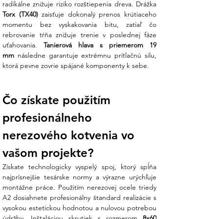
držiaka alebo nerezového háku) k
Torx (TX40)
 zaisťuje dokonalý prenos krútiaceho 
drevenému podkladu.
momentu bez vyskakovania bitu, zatiaľ čo 
rebrovanie tŕňa znižuje trenie v poslednej fáze 
Agresívny závit pre drevo:
Priemer 8
uťahovania. 
Tanierová hlava s priemerom 19 
mm s dĺžkou závitu 50 mm poskytuje
mm
 následne garantuje extrémnu prítlačnú silu, 
vynikajúcu odolnosť voči vytrhnutiu, čo je
ktorá pevne zovrie spájané komponenty k sebe.
kľúčové pri zabezpečovaní stability
solárnych konštrukcií proti vetru.
Čo získate použitím 
Koniec technickej neistote:
Váhate, či
dĺžka 60 mm poskytuje dostatočnú
profesionálneho 
kotevnú hĺbku pre váš konkrétny projekt?
Náš tím v Ensun vám pomôže preveriť
nerezového kotvenia vo 
statické požiadavky a odporučí ideálny
vašom projekte?
spôsob kotvenia pre vašu bezpečnú
inštaláciu.
Získate technologicky vyspelý spoj, ktorý spĺňa 
najprísnejšie tesárske normy a výrazne urýchľuje 
Technické dáta:
montážne práce. Použitím nerezovej ocele triedy 
A2 dosiahnete profesionálny štandard realizácie s 
V Ensun dbáme na to, aby každý spojovací
vysokou estetickou hodnotou a nulovou potrebou 
prvok spĺňal prísne nároky na bezpečnosť a
údržby. Inštaláciou skrutiek s rozmerom 
8x60 