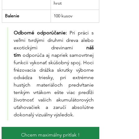
hrot
Balenie
100 kusov
Odborné odporúčanie:
 Pri práci s 
veľmi tvrdými druhmi dreva alebo 
exotickými drevinami 
náš 
tím
 odporúča aj napriek samovrtnej 
funkcii vykonať skúšobný spoj. Hoci 
frézovacia drážka skrutky výborne 
odvádza triesky, pri extrémne 
hustých materiáloch predvŕtanie 
tenkým vrtákom ešte viac predĺži 
životnosť vašich akumulátorových 
uťahovačiek a zaručí absolútne 
dokonalý vizuálny výsledok.
Chcem maximálny prítlak !