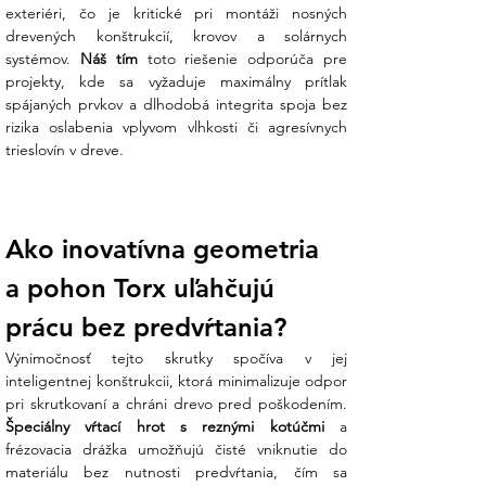
exteriéri, čo je kritické pri montáži nosných 
drevených konštrukcií, krovov a solárnych 
Materiál Nerez A2 (AISI 304)
: Garantuje
systémov. 
Náš tím
 toto riešenie odporúča pre 
absolútnu odolnosť voči hrdzi. Pri
projekty, kde sa vyžaduje maximálny prítlak 
montáži na streche alebo v exteriéri je
spájaných prvkov a dlhodobá integrita spoja bez 
použitie nerezu nevyhnutnosťou pre
rizika oslabenia vplyvom vlhkosti či agresívnych 
zachovanie zdravého dreva a integrity
trieslovín v dreve.
celej konštrukcie.
Pohon TORX 40 (TX40):
Hlboká
hviezdicová drážka umožňuje prenos
Ako inovatívna geometria 
maximálneho krútiaceho momentu bez
preklzávania bitu. To zaisťuje rýchle a
a pohon Torx uľahčujú 
presné skrutkovanie aj do tvrdších
druhov dreva.
prácu bez predvŕtania?
Výnimočnosť tejto skrutky spočíva v jej 
Široká tanierová hlava (Ø 20 mm):
inteligentnej konštrukcii, ktorá minimalizuje odpor 
Integrovaná podložka v hlave skrutky
zvyšuje upínaciu plochu. Bráni
Špeciálny vŕtací hrot s reznými kotúčmi
 a 
preniknutiu skrutky do materiálu a
frézovacia drážka umožňujú čisté vniknutie do 
zabezpečuje pevné pritiahnutie
materiálu bez nutnosti predvŕtania, čím sa 
montovaného prvku (napr. hliníkového