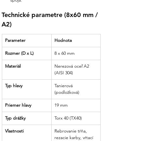
spoja.
navrhne najvhodnejší postup montáže.
Technické parametre (8x60 mm / 
Všetko pre montáž na jednom mieste:
A2)
K skrutkám u nás nájdete aj nerezové
strešné háky, hliníkové profily a
profesionálne bity TX40.
Parameter
Hodnota
Garantovaná trvanlivosť:
Ponúkame
Rozmer (D x L)
8 x 60 mm
len certifikovaný spojovací materiál, ktorý
pri uťahovaní nestráca hlavu a
Materiál
Nerezová oceľ A2 
zachováva si svoju mechanickú integritu
(AISI 304)
po celú dobu životnosti systému.
Typ hlavy
Tanierová 
Partner, ktorý drží slovo:
(podložková)
Sme tu pre
vás od poradenstva pri výbere
Priemer hlavy
19 mm
spojovacieho materiálu až po technickú
podporu pri realizácii vašich projektov.
Typ drážky
Torx 40 (TX40)
Vlastnosti
Rebrovanie tŕňa, 
rezacie karby, vŕtací 