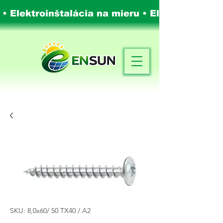
 • Elektroinštalácia na mieru •
Elektroinštalá
SKU: 8,0x60/ 50 TX40 / A2