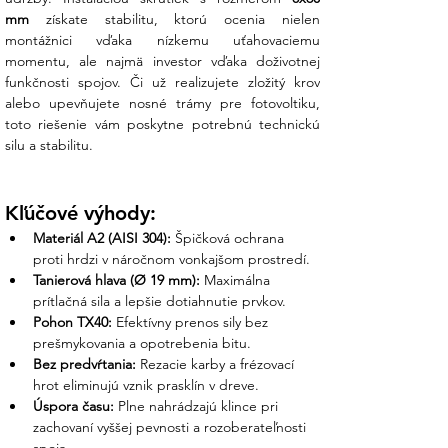
kvalitu:
mm
 získate stabilitu, ktorú ocenia nielen 
montážnici vďaka nízkemu uťahovaciemu 
Parameter
Hodnota
momentu, ale najmä investor vďaka doživotnej 
Rozmer
8,0 x 60 mm
funkčnosti spojov. Či už realizujete zložitý krov 
Dĺžka závitu
50 mm
alebo upevňujete nosné trámy pre fotovoltiku, 
Materiál
Nerezová oceľ A2
toto riešenie vám poskytne potrebnú technickú 
Pohon (Zásuvka)
TORX 40 (TX40)
silu a stabilitu.
Priemer hlavy
20 mm
Výška hlavy
4,6 mm
Balenie
100 ks
Kľúčové výhody:
Čo získate nákupom v Ensun?
Materiál A2 (AISI 304):
 Špičková ochrana 
proti hrdzi v náročnom vonkajšom prostredí.
Z vášho prieskumu vieme, že aj pri kratších
Tanierová hlava (Ø 19 mm):
 Maximálna 
skrutkách je kvalita materiálu a presnosť
prítlačná sila a lepšie dotiahnutie prvkov.
pohonu rozhodujúca pre rýchlosť montáže.
Pohon TX40:
 Efektívny prenos sily bez 
My v Ensun vám garantujeme odbornosť:
prešmykovania a opotrebenia bitu.
Bez predvŕtania:
 Rezacie karby a frézovací 
Osobná podpora nášho tímu:
Ak
hrot eliminujú vznik prasklín v dreve.
potrebujete skombinovať tieto skrutky s
Úspora času:
 Plne nahrádzajú klince pri 
konkrétnym typom strešných úchytov,
zachovaní vyššej pevnosti a rozoberateľnosti 
náš tím vám potvrdí ich kompatibilitu a