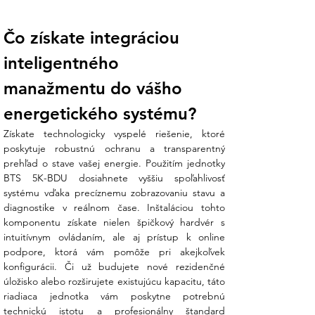
Koniec technickej neistote:
Nie ste si
istí, koľko batériových modulov dokáže
Čo získate integráciou 
jedna BDU jednotka obslúžiť vo vašej
konfigurácii? Náš tím v Ensun vám
inteligentného 
pomôže s návrhom kapacity a preverí
kompatibilitu s vaším meničom, aby ste
manažmentu do vášho 
získali vyvážený a spoľahlivý systém.
energetického systému?
Technické špecifikácie:
Získate technologicky vyspelé riešenie, ktoré 
poskytuje robustnú ochranu a transparentný 
V Ensun staviame na certifikovanej
prehľad o stave vašej energie. Použitím jednotky 
technológii SOFAR, ktorá patrí k lídrom v
BTS 5K-BDU dosiahnete vyššiu spoľahlivosť 
inováciách pre solárnu energiu:
systému vďaka precíznemu zobrazovaniu stavu a 
diagnostike v reálnom čase. Inštaláciou tohto 
Parameter
Hodnota
komponentu získate nielen špičkový hardvér s 
Typ zariadenia
Riadiaca jednotka batérie
intuitívnym ovládaním, ale aj prístup k online 
(BDU)
podpore, ktorá vám pomôže pri akejkoľvek 
Kompatibilita
Batériové moduly SOFAR
konfigurácii. Či už budujete nové rezidenčné 
série BTS
úložisko alebo rozširujete existujúcu kapacitu, táto 
Rozmery (Š x
170 x 708 x 420 mm
riadiaca jednotka vám poskytne potrebnú 
V x H)
technickú istotu a profesionálny štandard 