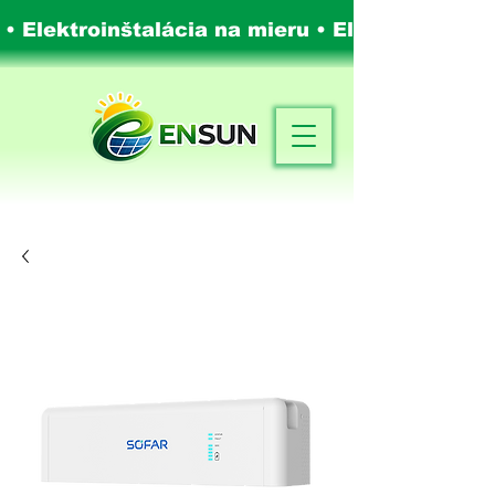
 • Elektroinštalácia na mieru •
Elektroinštalá