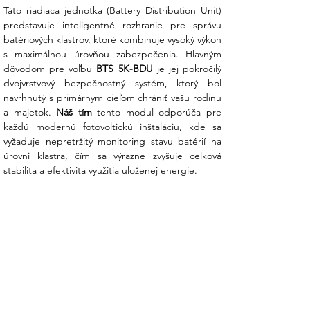
životnosť celého systému.
Táto riadiaca jednotka (Battery Distribution Unit) 
predstavuje inteligentné rozhranie pre správu 
S podporou nášho tímu v Ensun získate
batériových klastrov, ktoré kombinuje vysoký výkon 
riešenie, ktoré premení vašu fotovoltiku na
s maximálnou úrovňou zabezpečenia. Hlavným 
skutočne inteligentnú domácu elektráreň.
dôvodom pre voľbu 
BTS 5K-BDU
 je jej pokročilý 
dvojvrstvový bezpečnostný systém, ktorý bol 
Kľúčové funkcie a výhody riadiacej
navrhnutý s primárnym cieľom chrániť vašu rodinu 
jednotky:
a majetok. 
Náš tím
 tento modul odporúča pre 
každú modernú fotovoltickú inštaláciu, kde sa 
Inteligentné riadenie energie:
vyžaduje nepretržitý monitoring stavu batérií na 
Jednotka precízne riadi cykly nabíjania a
úrovni klastra, čím sa výrazne zvyšuje celková 
vybíjania, čím optimalizuje využitie
stabilita a efektivita využitia uloženej energie.
kapacity batérií v súlade s vašou
aktuálnou spotrebou a výrobou zo
solárnych panelov.
Komplexný systém ochrany:
Integrované senzory chránia systém
pred nadprúdom, skratom, hlbokým
vybitím a prehriatím. V prípade
akejkoľvek anomálie jednotka systém
okamžite bezpečne izoluje.