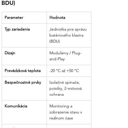
BDU)
Garantovaná systémová integrita:
Naše riešenia navrhujeme tak, aby
riadiaca jednotka presne ladila s počtom
Parameter
Hodnota
batériových modulov a výkonom vašich
panelov.
Typ zariadenia
Jednotka pre správu 
batériového klastra 
Jasná dokumentácia:
Technické listy,
(BDU)
schémy zapojenia a manuály sú u nás
samozrejmosťou. S nami získate
Dizajn
Modulárny / Plug-
odborný prehľad o každom komponente
and-Play
vášho energetického systému.
Prevádzková teplota
-20 °C až +50 °C
Partner, ktorý drží slovo:
Sme tu pre
Bezpečnostné prvky
Izolačné spínače, 
vás od poradenstva pri výbere až po
poistky, 2-vrstvová 
technickú asistenciu počas celej
ochrana
životnosti vašej fotovoltickej elektrárne.
Komunikácia
Monitoring a 
zobrazenie stavu v 
reálnom čase