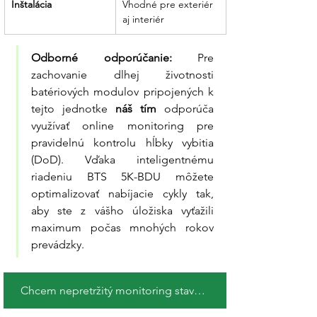
Inštalácia
Vhodné pre exteriér 
aj interiér
Odborné odporúčanie:
 Pre 
zachovanie dlhej životnosti 
batériových modulov pripojených k 
tejto jednotke 
náš tím
 odporúča 
využívať online monitoring pre 
pravidelnú kontrolu hĺbky vybitia 
(DoD). Vďaka inteligentnému 
riadeniu BTS 5K-BDU môžete 
optimalizovať nabíjacie cykly tak, 
aby ste z vášho úložiska vyťažili 
maximum počas mnohých rokov 
prevádzky.
Chcem nepretržitý monitoring stavu batérií !