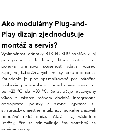
Modulárna flexibilita:
BDU jednotka je
navrhnutá pre jednoduché stohovanie.
Ako modulárny Plug-and-
Umožňuje postupne rozširovať kapacitu
vášho úložiska pridávaním batériových
Play dizajn zjednodušuje 
modulov BTS 5K bez nutnosti zložitej
kabeláže.
montáž a servis?
Výnimočnosť jednotky BTS 5K-BDU spočíva v jej 
Vysoká odolnosť (IP65):
Vďaka
premyslenej architektúre, ktorá inštalatérom 
vysokému stupňu krytia IP65 je riadiaca
ponúka prémiovú skúsenosť vďaka vopred 
jednotka chránená proti prachu a
zapojenej kabeláži a rýchlemu systému pripojenia. 
tryskajúcej vode, čo umožňuje jej
Zariadenie je plne optimalizované pre náročné 
inštaláciu aj v technických miestnostiach
vonkajšie podmienky s prevádzkovým rozsahom 
s náročnejšími podmienkami.
od 
-20 °C do +50 °C
, čo zaručuje bezchybný 
výkon v každom ročnom období. Integrované 
Vysoká kompatibilita:
Plne
odpojovače, poistky a hlavné vypínače sú 
optimalizovaná pre spoluprácu s
strategicky umiestnené tak, aby radikálne znižovali 
hybridnými invertormi SOFAR, čo
operačné riziká počas inštalácie aj následnej 
zaručuje bezproblémovú komunikáciu a
údržby, čím sa minimalizuje čas potrebný na 
rýchle uvedenie systému do prevádzky.
servisné zásahy.