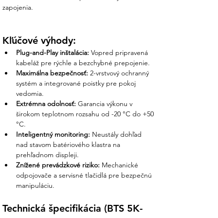
Hmotnosť
7,5 kg
zapojenia.
Stupeň krytia
IP65 (prachotesné, odolné
voči vode)
Prevádzková
-10 °C až +50 °C
Kľúčové výhody:
teplota
Spôsob
Nástenná / Stohovateľná na
Plug-and-Play inštalácia:
 Vopred pripravená 
montáže
batérie
kabeláž pre rýchle a bezchybné prepojenie.
Maximálna bezpečnosť:
 2-vrstvový ochranný 
Čo získate nákupom v Ensun?
systém a integrované poistky pre pokoj 
vedomia.
Z vášho prieskumu vieme, že nastavenie
Extrémna odolnosť:
 Garancia výkonu v 
inteligentného monitoringu batérií vyžaduje
širokom teplotnom rozsahu od -20 °C do +50 
odborný prístup. My v Ensun vám
°C.
garantujeme plnú podporu:
Inteligentný monitoring:
 Neustály dohľad 
nad stavom batériového klastra na 
Osobná podpora nášho tímu:
prehľadnom displeji.
Pomôžeme vám s prvotnou
Znížené prevádzkové riziko:
 Mechanické 
konfiguráciou systému a nastavením
odpojovače a servisné tlačidlá pre bezpečnú 
komunikácie so striedačom, aby ste
manipuláciu.
mohli sledovať toky energie hneď po
inštalácii.
Technická špecifikácia (BTS 5K-