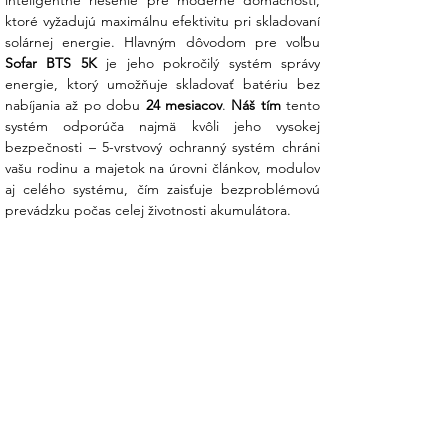
inteligentné riešenie pre moderné domácnosti, 
Bezpečná technológia LiFePO4:
ktoré vyžadujú maximálnu efektivitu pri skladovaní 
Využitie lítium-železo-fosfátových
článkov zaručuje najvyššiu úroveň
Sofar BTS 5K
 je jeho pokročilý systém správy 
požiarnej bezpečnosti a mimoriadnu
energie, ktorý umožňuje skladovať batériu bez 
stabilitu aj pri vysokom cyklickom
nabíjania až po dobu 
24 mesiacov
. 
Náš tím
 tento 
zaťažení.
systém odporúča najmä kvôli jeho vysokej 
bezpečnosti – 5-vrstvový ochranný systém chráni 
Modulárna flexibilita:
Jedna batériová
vašu rodinu a majetok na úrovni článkov, modulov 
veža môže obsahovať 1 až 4 moduly, čo
aj celého systému, čím zaisťuje bezproblémovú 
vám poskytuje kapacitu od 5 kWh do 20
prevádzku počas celej životnosti akumulátora.
kWh. Systém je možné neskôr
kedykoľvek rozšíriť bez nutnosti meniť
celú konfiguráciu.
Inteligentná optimalizácia na úrovni
modulu:
Každý modul BTS 5K má
integrovaný vlastný batériový
manažment, ktorý zabezpečuje
rovnomerné nabíjanie a vybíjanie, čím
sa predlžuje celková životnosť systému.
Vysoká odolnosť a dizajn:
Vďaka