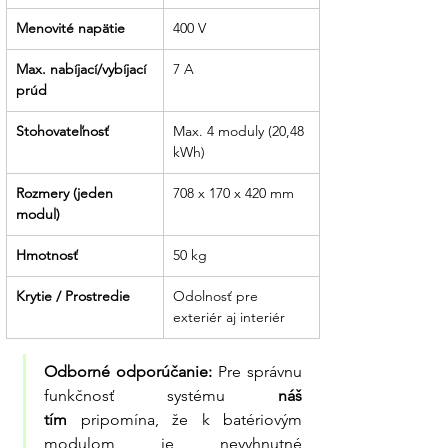
vzdialený monitoring a servis vášho
Menovité napätie
400 V
batériového systému.
Max. nabíjací/vybíjací 
7 A
prúd
Stohovateľnosť
Max. 4 moduly (20,48 
kWh)
Rozmery (jeden 
708 x 170 x 420 mm
modul)
Hmotnosť
50 kg
Krytie / Prostredie
Odolnosť pre 
exteriér aj interiér
Odborné odporúčanie:
 Pre správnu 
funkčnosť systému 
náš 
tím
 pripomína, že k batériovým 
modulom je nevyhnutné 