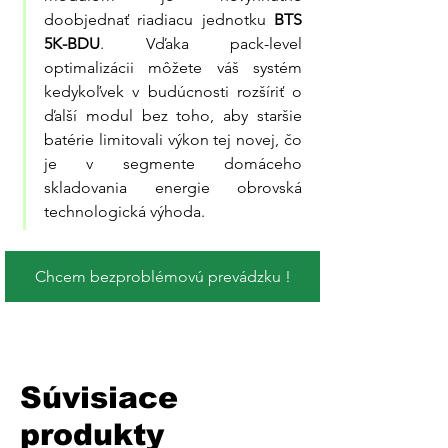
doobjednať riadiacu jednotku 
BTS 
5K-BDU
. Vďaka pack-level 
optimalizácii môžete váš systém 
kedykoľvek v budúcnosti rozšíriť o 
ďalší modul bez toho, aby staršie 
batérie limitovali výkon tej novej, čo 
je v segmente domáceho 
skladovania energie obrovská 
technologická výhoda.
Chcem bezproblémovú prevádzku !
Súvisiace
produkty