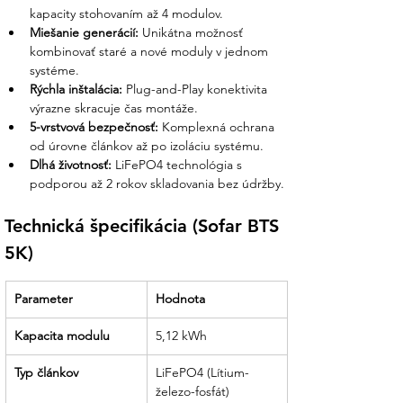
Osobná podpora nášho tímu:
Pre
kapacity stohovaním až 4 modulov.
vytvorenie funkčného systému
Miešanie generácií:
 Unikátna možnosť 
potrebujete k modulom aj riadiacu
kombinovať staré a nové moduly v jednom 
jednotku (Power Module). Náš tím vám
systéme.
pomôže vyskladať kompletný set (napr.
Rýchla inštalácia:
 Plug-and-Play konektivita 
BTS 5K + BTS 5K-BDU) presne pre váš
výrazne skracuje čas montáže.
menič.
5-vrstvová bezpečnosť:
 Komplexná ochrana 
od úrovne článkov až po izoláciu systému.
Optimalizácia na mieru:
Navrhneme
Dlhá životnosť:
 LiFePO4 technológia s 
vám takú kapacitu úložiska, aby ste
podporou až 2 rokov skladovania bez údržby.
maximalizovali vlastnú spotrebu a
minimalizovali prebytky do siete, čím sa
Technická špecifikácia (Sofar BTS 
výrazne skráti návratnosť vašej
investície.
5K)
Podpora pri inštalácii:
Poskytneme
Parameter
Hodnota
vám kompletnú technickú dokumentáciu
a schémy zapojenia, ktoré ocení váš
Kapacita modulu
5,12 kWh
revízny technik aj distribučná spoločnosť.
Typ článkov
LiFePO4 (Lítium-
Partner, ktorý drží slovo:
Sme tu pre
železo-fosfát)
vás od prvotnej konzultácie až po