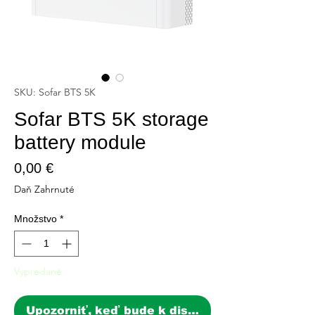
SKU: Sofar BTS 5K
Sofar BTS 5K storage
battery module
Price
0,00 €
Daň Zahrnuté
Množstvo
*
Vypredané
Upozorniť, keď bude k dispozícii