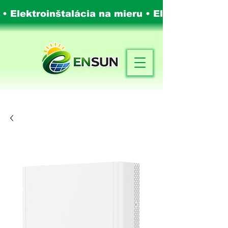
 • Elektroinštalácia na mieru •
Elektroinštalá