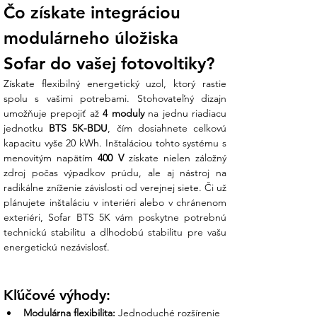
Typ akumulátora
LiFePO4
Čo získate integráciou 
Menovitá kapacita
5,12 kWh
modulárneho úložiska 
modulu
Využiteľná
5 kWh (100 % DoD)
Sofar do vašej fotovoltiky?
kapacita
Menovité napätie
400 V DC
Získate flexibilný energetický uzol, ktorý rastie 
(vysokonapäťový systém)
spolu s vašimi potrebami. Stohovateľný dizajn 
Pracovná teplota
-10 °C až +50 °C
umožňuje prepojiť až 
4 moduly
 na jednu riadiacu 
Stupeň krytia
IP65
jednotku 
BTS 5K-BDU
, čím dosiahnete celkovú 
Hmotnosť modulu
50 kg
kapacitu vyše 20 kWh. Inštaláciou tohto systému s 
Kompatibilita
Hybridné meniče SOFAR
menovitým napätím 
400 V
 získate nielen záložný 
radu HYD
zdroj počas výpadkov prúdu, ale aj nástroj na 
Záruka
10 rokov
radikálne zníženie závislosti od verejnej siete. Či už 
plánujete inštaláciu v interiéri alebo v chránenom 
Čo získate nákupom v Ensun?
exteriéri, Sofar BTS 5K vám poskytne potrebnú 
technickú stabilitu a dlhodobú stabilitu pre vašu 
Z vášho prieskumu vieme, že výber
energetickú nezávislosť.
batériového úložiska je strategickým
rozhodnutím na desiatky rokov. My v Ensun
vám garantujeme odborné zázemie:
Kľúčové výhody:
Modulárna flexibilita:
 Jednoduché rozšírenie 