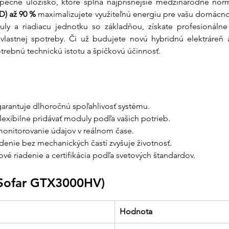
zpečné úložisko, ktoré spĺňa najprísnejšie medzinárodné nor
modulov a zabez
maximálnu efekti
D) až 90 %
 maximalizujete využiteľnú energiu pre vašu domácnosť
uly a riadiacu jednotku so základňou, získate profesionálne
Jasná dokument
lastnej spotreby. Či už budujete novú hybridnú elektráreň al
slovenské manuá
ebnú technickú istotu a špičkovú účinnosť.
získate odborný 
energetického sy
Partner, ktorý d
poradenstva pri 
garantuje dlhoročnú spoľahlivosť systému.
podporu pri budú
lexibilne pridávať moduly podľa vašich potrieb.
monitorovanie údajov v reálnom čase.
denie bez mechanických častí zvyšuje životnosť.
ové riadenie a certifikácia podľa svetových štandardov.
 (Sofar GTX3000HV)
Hodnota