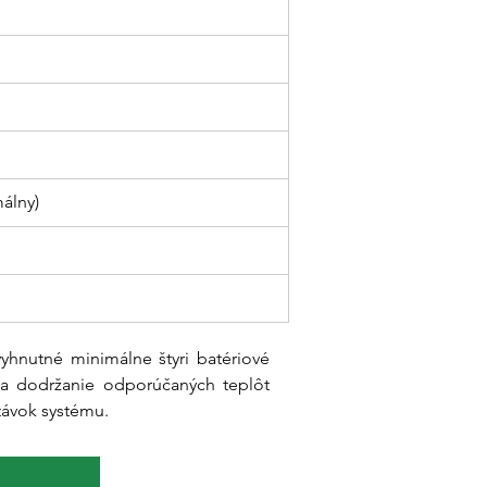
málny)
yhnutné minimálne štyri batériové 
na dodržanie odporúčaných teplôt 
távok systému.