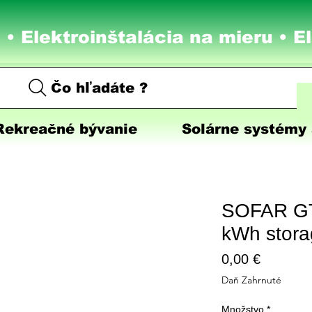
 • Elektroinštalácia na mieru •
E
Čo hľadáte ?
Rekreačné bývanie
Solárne systémy 
SOFAR G
kWh stora
Price
0,00 €
Daň Zahrnuté
Množstvo
*