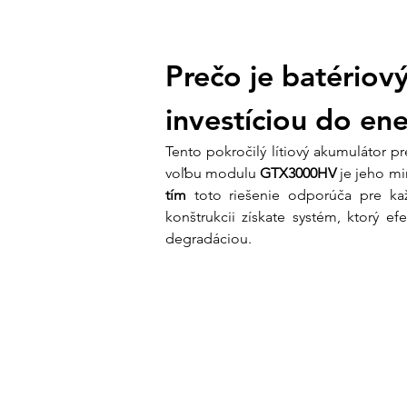
Prečo je batério
investíciou do en
Tento pokročilý lítiový akumulátor 
voľbu modulu 
GTX3000HV
 je jeho m
tím
 toto riešenie odporúča pre ka
konštrukcii získate systém, ktorý e
degradáciou.