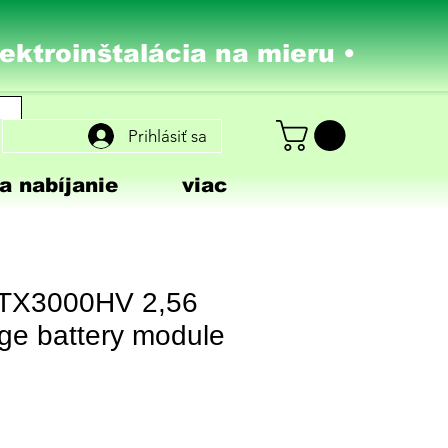
lektroinštalácia na mieru •
Prihlásiť sa
a nabíjanie
viac
TX3000HV 2,56
ge battery module