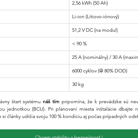
2,56 kWh (50 Ah)
Li-ion (Lítiovo-iónový)
51,2 V DC (na modul)
< 90 %
25 A (nominálny) / 30 A (maxi
6000 cyklov (@ 80% DOD)
30 kg
rávny štart systému 
náš tím
 pripomína, že k prevádzke sú nev
ou jednotkou (BCU). Pri plánovaní miesta inštalácie dbajte 
e si články udržia svoju 100 % kondíciu aj počas prípadných ods
Chcem stabilitu a bezpečnosť !