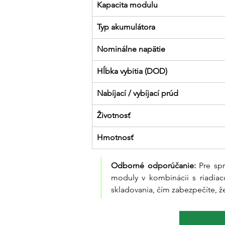
Kapacita modulu
Typ akumulátora
Nominálne napätie
Hĺbka vybitia (DOD)
Nabíjací / vybíjací prúd
Životnosť
Hmotnosť
Odborné odporúčanie:
 Pre sp
moduly v kombinácii s riadiac
skladovania, čím zabezpečíte, ž