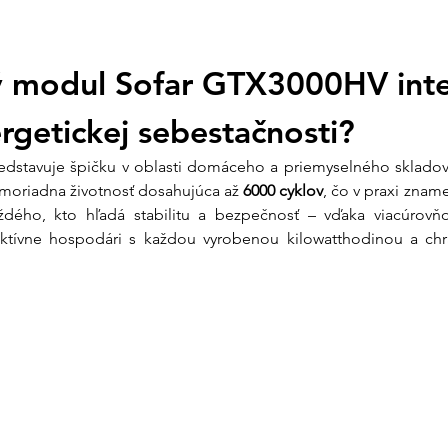
S podporou nášho tí
nielen výkonný, ale 
nárokmi.
vý modul Sofar GTX3000HV inte
Prečo zvoliť tech
ergetickej sebestačnosti?
Vysoká životnos
životnosť až 6000
predstavuje špičku v oblasti domáceho a priemyselného sklad
prevádzku počas 
imoriadna životnosť dosahujúca až 
6000 cyklov
, čo v praxi znam
energie zabezpeč
ždého, kto hľadá stabilitu a bezpečnosť – vďaka viacúrovňo
optimálnom reži
fektívne hospodári s každou vyrobenou kilowatthodinou a chr
Bezpečnosť na 
železo-fosfát (L
tepelnou stabilit
certifikovaná po
IEC62040), čo zar
Flexibilná škál
stohovanie na zá
minimálne 4 modu
až na 10 modulo