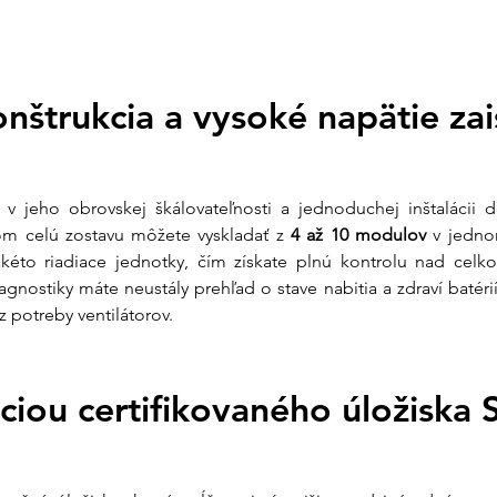
Nominálne napätie
Hĺbka vybitia (DOD)
Životnosť
Nabíjací / Vybíjací p
trukcia a vysoké napätie zaisť
Hmotnosť
Komunikácia
Chladenie
Čo získate nákup
v jeho obrovskej škálovateľnosti a jednoduchej inštalácii 
om celú zostavu môžete vyskladať z 
4 až 10 modulov
 v jednom
Z vášho prieskumu v
takéto riadiace jednotky, čím získate plnú kontrolu nad cel
batériového úložiska
gnostiky máte neustály prehľad o stave nabitia a zdraví batérií
v Ensun vám garant
 potreby ventilátorov.
Osobná podpor
systému sú vyžad
jednotka (BCU) 
ciou certifikovaného úložiska 
vyskladať tento k
technicky zapadl
Pomoc s inštal