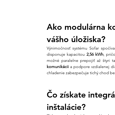
Ako modulárna konš
vášho úložiska?
Výnimočnosť systému Sofar spočíva 
disponuje kapacitou 
2,56 kWh
, prič
možné paralelne prepojiť až štyri 
komunikácii
 a podpore vzdialenej dia
chladenie zabezpečuje tichý chod bez
Čo získate integrá
inštalácie?