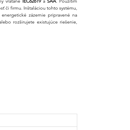
my vrátane 
IEC62619
 a 
SAA
. Použitím 
pečíme, aby bol systém nastavený na
vitu voči vášmu meniču.
 či firmu. Inštaláciou tohto systému, 
 energetické zázemie pripravené na 
ácia:
Technické listy, certifikáty a
ebo rozširujete existujúce riešenie, 
ly sú u nás samozrejmosťou. S nami
prehľad o každom detaile vášho
stému.
rží slovo
: Sme tu pre vás od
výbere prvého modulu až po technickú
com rozširovaní vašej elektrárne.