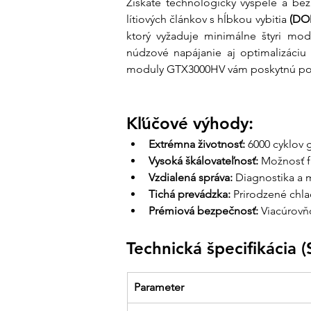
Získate technologicky vyspelé a be
lítiových článkov s hĺbkou vybitia 
(DO
ktorý vyžaduje minimálne štyri mod
núdzové napájanie aj optimalizáciu v
moduly GTX3000HV vám poskytnú potr
Kľúčové výhody:
Extrémna životnosť:
 6000 cyklov 
Vysoká škálovateľnosť:
 Možnosť f
Vzdialená správa:
 Diagnostika a 
Tichá prevádzka:
 Prirodzené chla
Prémiová bezpečnosť:
 Viacúrovň
Technická špecifikácia
Parameter