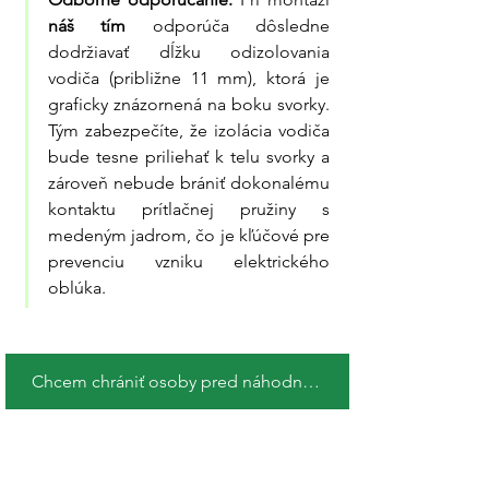
náš tím
 odporúča dôsledne 
dodržiavať dĺžku odizolovania 
vodiča (približne 11 mm), ktorá je 
graficky znázornená na boku svorky. 
Tým zabezpečíte, že izolácia vodiča 
bude tesne priliehať k telu svorky a 
zároveň nebude brániť dokonalému 
kontaktu prítlačnej pružiny s 
medeným jadrom, čo je kľúčové pre 
prevenciu vzniku elektrického 
oblúka.
Chcem chrániť osoby pred náhodným dotykom so živými časťami !