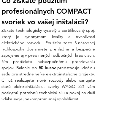
Čo získate použitím 
Počet svorných
3
miest
profesionálnych COMPACT 
Prierez vodiča
0,2 mm² – 4 mm²
Menovité napätie
450 V
svoriek vo vašej inštalácii?
Menovitý prúd
32 A
Získate technologicky vyspelý a certifikovaný spoj, 
Maximálna
85 °C
ktorý je synonymom kvality a trvanlivosti 
teplota okolia
elektrického rozvodu. Použitím tejto 3-násobnej 
Technológia spoja
CAGE CLAMP®
rýchlospojky dosiahnete prehľadné a bezpečné 
(ovládanie páčkou)
zapojenie aj v preplnených odbočných krabiciach, 
čím predídete nebezpečnému prehrievaniu 
Čo získate nákupom v Ensun?
spojov. Balenie po 
50 kusov
 predstavuje ideálnu 
sadu pre stredne veľké elektroinštalačné projekty. 
Z vášho prieskumu vieme, že pri
Či už realizujete nové rozvody alebo sanujete 
elektroinštalácii je dôležitá nielen rýchlosť,
starú elektroinštaláciu, svorky WAGO 221 vám 
ale aj prehľadnosť. My v Ensun vám
poskytnú potrebnú technickú silu a pokoj na duši 
garantujeme odborné zázemie:
vďaka svojej nekompromisnej spoľahlivosti.
Osobná podpora nášho tímu:
Ak
potrebujete upevniť svorky v rozvádzači
na DIN lištu, náš tím vám odporučí
kompatibilné montážne držiaky pre
dokonalý poriadok v zapojení.