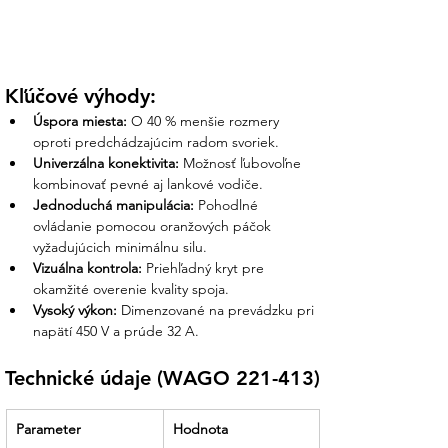
Certifikovaná bezpečnosť:
Dodávame
výhradne originálne výrobky WAGO,
ktoré sú kľúčové pre úspešné revízne
Kľúčové výhody:
skúšky a požiarnu bezpečnosť objektu.
Úspora miesta:
 O 40 % menšie rozmery 
Komplexná ponuka:
U nás nájdete
oproti predchádzajúcim radom svoriek.
kompletnú sériu 221 (2, 3 aj 5-vodičové
Univerzálna konektivita:
 Možnosť ľubovoľne 
verzie), ako aj špeciálne pasty pre
kombinovať pevné aj lankové vodiče.
pripojenie hliníkových vodičov.
Jednoduchá manipulácia:
 Pohodlné 
ovládanie pomocou oranžových páčok 
Partner, ktorý drží slovo:
Sme tu pre
vyžadujúcich minimálnu silu.
vás od rýchleho vybavenia objednávky
Vizuálna kontrola:
 Priehľadný kryt pre 
až po technické konzultácie pri návrhu
okamžité overenie kvality spoja.
vašich elektrických systémov.
Vysoký výkon:
 Dimenzované na prevádzku pri 
napätí 450 V a prúde 32 A.
Technické údaje (WAGO 221-413)
Parameter
Hodnota