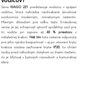
vodičov?
Séria 
WAGO 221
 predstavuje evolúciu v spájaní 
Hlavné prednosti svorky WAGO 221-413:
vodičov, ktorá nahrádza neohrabané skrutkové 
svorkovnice moderným, miniatúrnym riešením. 
Efektívne rozvetvovanie:
Ideálna voľba
Hlavným dôvodom pre voľbu tejto 3-násobnej 
pre miesta, kde potrebujete prepojiť
verzie je jej schopnosť vytvoriť spoľahlivý uzol pre 
prívod s dvoma ďalšími smermi (napr. pri
tri vodiče pri úspore až 
40 % priestoru
 v 
zapájaní svetelných okruhov alebo v
inštalačnej krabici. 
Náš tím
 toto riešenie odporúča 
rozvádzacích krabiciach).
pre jeho vysokú bezpečnosť – aj po otvorení krytu 
krabice zostáva zachované krytie 
IP20
, čo chráni 
Pre všetky typy vodičov:
Svorka bez
osoby pred náhodným dotykom so živými časťami, 
problémov fixuje plné drôty,
čo je kľúčové v bytových rozvodoch a komunálnej 
viaczväzkové laná aj jemne lanené
sfére.
vodiče s prierezom od 0,2 do 4 mm².
Kompaktný Home Hub dizajn:
O 40 %
menšie rozmery oproti starším typom
znamenajú, že sa vám do inštalačnej
krabice zmestí viac spojov bez
zbytočného tlaku na kabeláž.
Vizuálna kontrola a meranie: