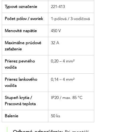
Typové označenie
221-413
Počet pólov / svoriek
1-pólová / 3-vodičová
Menovité napätie
450 V
Maximálne prúdové 
32 A
zaťaženie
Prierez pevného 
0,20 – 4 mm²
vodiča
Prierez lankového 
0,14 – 4 mm²
vodiča
Stupeň krytia / 
IP20 / max. 85 °C
Pracovná teplota
Balenie
50 ks
Odborné odporúčanie:
 Pri montáži 