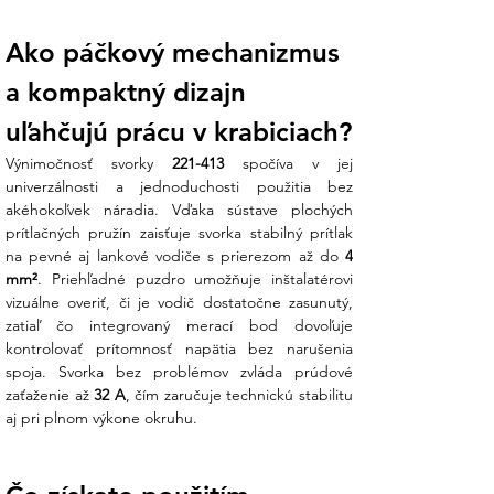
Priehľadné puzdro umožňuje kontrolu
dĺžky odizolovania a správneho
Ako páčkový mechanizmus 
zasunutia. Integrované testovacie otvory
dovoľujú merať napätie skúšačkou bez
a kompaktný dizajn 
rozoberania spoja.
uľahčujú prácu v krabiciach?
Koniec technickej neistote:
Váhate, či
Výnimočnosť svorky 
221-413
 spočíva v jej 
svorka vydrží záťaž pri napájaní
univerzálnosti a jednoduchosti použitia bez 
výkonnejších spotrebičov? Náš tím v
akéhokoľvek náradia. Vďaka sústave plochých 
Ensun vám potvrdí, že vďaka
prítlačných pružín zaisťuje svorka stabilný prítlak 
menovitému prúdu 32 A je táto svorka
na pevné aj lankové vodiče s prierezom až do 
4 
pripravená aj na náročnejšie domové a
mm²
. Priehľadné puzdro umožňuje inštalatérovi 
priemyselné rozvody.
vizuálne overiť, či je vodič dostatočne zasunutý, 
zatiaľ čo integrovaný merací bod dovoľuje 
Technické parametre:
kontrolovať prítomnosť napätia bez narušenia 
spoja. Svorka bez problémov zvláda prúdové 
V Ensun sa spoliehame na nemeckú kvalitu
zaťaženie až 
32 A
, čím zaručuje technickú stabilitu 
WAGO, ktorá spĺňa tie najprísnejšie normy:
aj pri plnom výkone okruhu.
Parameter
Hodnota
Model
221-413