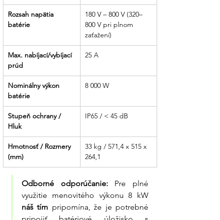
Rozsah napätia 
180 V – 800 V (320–
batérie
800 V pri plnom 
zaťažení)
Max. nabíjací/vybíjací 
25 A
prúd
Nominálny výkon 
8 000 W
batérie
Stupeň ochrany / 
IP65 / < 45 dB
Hluk
Hmotnosť / Rozmery 
33 kg / 571,4 x 515 x 
(mm)
264,1
Odborné odporúčanie:
 Pre plné 
využitie menovitého výkonu 8 kW 
náš tím
 pripomína, že je potrebné 
pripojiť batériové úložisko s 