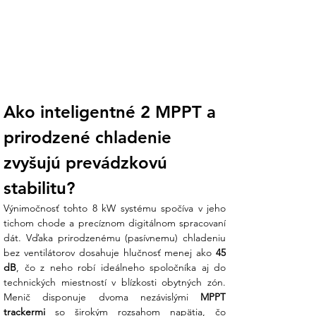
Dva nezávislé MPPT trackery:
Široký
rozsah napätia (180 – 960 V) umožňuje
zapojiť dva nezávislé reťazce panelov. To
je ideálne pre domy s členitou strechou
alebo orientáciou na dve svetové strany
(napr. východ a západ).
Ako inteligentné 2 MPPT a 
Kompletná ochrana s SPD typu II:
Menič obsahuje integrované prepäťové
prirodzené chladenie 
ochrany na jednosmernej (DC) aj
striedavej (AC) strane, čím chráni
zvyšujú prevádzkovú 
elektroniku meniča aj vašu domácu sieť
stabilitu?
pred poškodením.
Výnimočnosť tohto 8 kW systému spočíva v jeho 
Elektromer Chint v balení:
Dodávka
tichom chode a precíznom digitálnom spracovaní 
obsahuje presný inteligentný elektromer
dát. Vďaka prirodzenému (pasívnemu) chladeniu 
CHINT DTSU666, ktorý v reálnom čase
bez ventilátorov dosahuje hlučnosť menej ako 
45 
monitoruje vašu bilanciu a zabezpečuje,
dB
, čo z neho robí ideálneho spoločníka aj do 
aby systém pracoval s maximálnou
technických miestností v blízkosti obytných zón. 
efektivitou voči vašej spotrebe.
Menič disponuje dvoma nezávislými 
MPPT 
trackermi
 so širokým rozsahom napätia, čo 