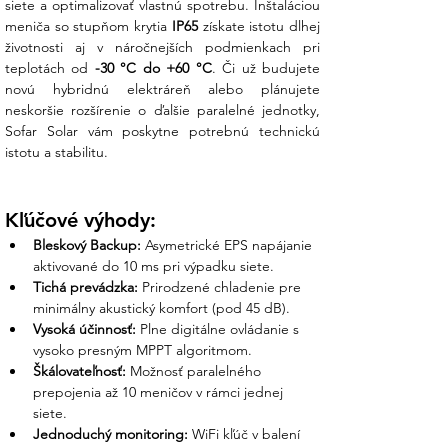
siete a optimalizovať vlastnú spotrebu. Inštaláciou 
Bluetooth
meniča so stupňom krytia 
IP65
 získate istotu dlhej 
Rozmery (V x Š x H)
571,4 x 515 x 264,1
životnosti aj v náročnejších podmienkach pri 
mm
teplotách od 
-30 °C do +60 °C
. Či už budujete 
Hmotnosť
40,64 kg
novú hybridnú elektráreň alebo plánujete 
Záruka
5 rokov
neskoršie rozšírenie o ďalšie paralelné jednotky, 
Sofar Solar vám poskytne potrebnú technickú 
Čo získate nákupom v Ensun?
istotu a stabilitu.
Z vášho prieskumu vieme, že výber 8 kW
hybridu je často najlepším kompromisom
Kľúčové výhody:
medzi cenou a výkonom. My v Ensun vám
Bleskový Backup:
 Asymetrické EPS napájanie 
garantujeme plnú podporu:
aktivované do 10 ms pri výpadku siete.
Tichá prevádzka:
 Prirodzené chladenie pre 
Osobná podpora nášho tímu:
minimálny akustický komfort (pod 45 dB).
Pomôžeme vám s konfiguráciou
Vysoká účinnosť:
 Plne digitálne ovládanie s 
monitorovacej aplikácie, aby ste mali
vysoko presným MPPT algoritmom.
prehľad o výrobe a stave batérií vo
Škálovateľnosť:
 Možnosť paralelného 
svojom smartfóne 24 hodín denne.
prepojenia až 10 meničov v rámci jednej 
siete.
Garantovaná bezpečnosť:
Naše
Jednoduchý monitoring:
 WiFi kľúč v balení 
riešenia navrhujeme s dôrazom na