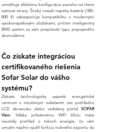
Koniec technickej neistote:
Váhate, či
umožňuje efektívnu konfiguráciu panelov na rôzne 
sú pre tento menič vhodné batérie s
svetové strany. Široký rozsah napätia batérie (180–
nižším alebo vyšším napätím? Náš tím v
800 V) zabezpečuje kompatibilitu s modernými 
Ensun vám poradí s výberom
vysokonapäťovými úložiskami, pričom inteligentný 
kompatibilného úložiska tak, aby ste
BMS systém sa sám prispôsobí typu pripojeného 
využili plný potenciál vybíjacieho prúdu a
akumulátora.
maximalizovali svoju úsporu.
Technické parametre:
Čo získate integráciou 
V Ensun vsádzame na parametre, ktoré
certifikovaného riešenia 
definujú moderný štandard fotovoltiky:
Sofar Solar do vášho 
Parameter
Hodnota
systému?
Menovitý AC výkon
8 000 W
Maximálny vstupný
12 000 Wp
Získate technologicky vyspelé energetické 
DC výkon
centrum s intuitívnym ovládaním cez prehľadnú 
Počet MPPT
2
LCD obrazovku alebo vzdialený portál 
SOFAR 
Max. vstupný prúd na
12,5 A
View
. Vďaka priloženému WiFi kľúču máte 
MPPT
neustály prehľad o tokoch energie, čo vám 
Európska účinnosť
97,5 %
umožní naplno využiť funkciu nulového exportu do 
Komunikácia
RS485, CAN, WiFi /