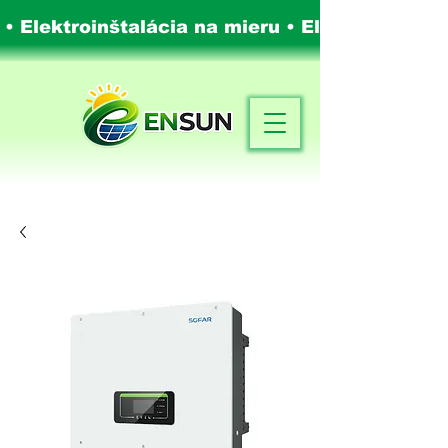
 • Elektroinštalácia na mieru •
Elektroinštalá