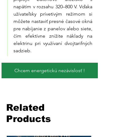
napätím v rozsahu 320–800 V. Vďaka 
užívateľsky prívetivým režimom si 
môžete nastaviť presné časové okná 
pre nabíjanie z panelov alebo siete, 
čím efektívne znížite náklady na 
elektrinu pri využívaní dvojtarifných 
sadzieb.
Chcem energetickú nezávislosť !
Related
Products