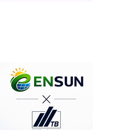
Potrebujete pomôcť
s financovaním ?