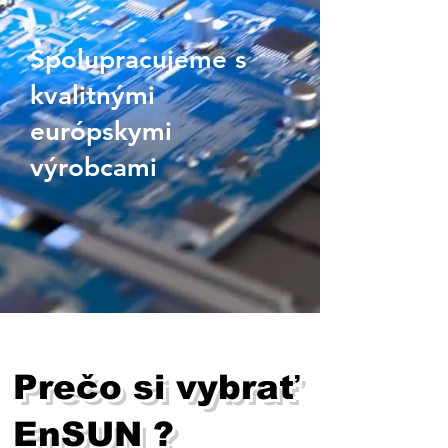
Spolupracujeme s
kvalitnými
európskymi
výrobcami
Prečo si vybrať
EnSUN ?