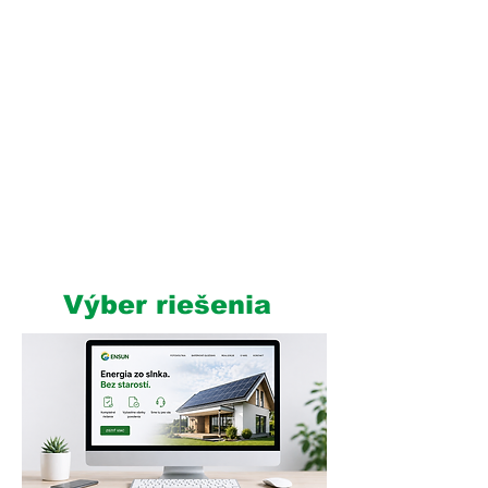
Od návrhu až po
realizáciu bez starostí
1
Výber riešenia