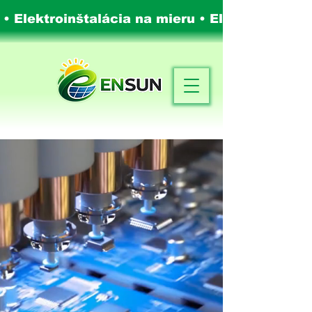
 • Elektroinštalácia na mieru •
Elektroinštalá